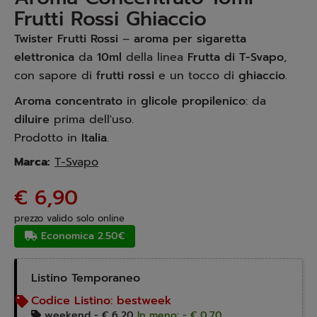
Frutti Rossi Ghiaccio
Twister Frutti Rossi
–
aroma per sigaretta
elettronica
da
10ml
della linea
Frutta di T-Svapo
,
con sapore di
frutti rossi
e un tocco di
ghiaccio
.
Aroma concentrato
in
glicole propilenico
: da
diluire
prima dell'uso.
Prodotto in
Italia
.
Marca:
T-Svapo
€ 6,90
prezzo valido solo online
Economica 2.50€
Listino Temporaneo
Codice Listino:
bestweek
weekend -
€ 6,20
In meno: - € 0,70