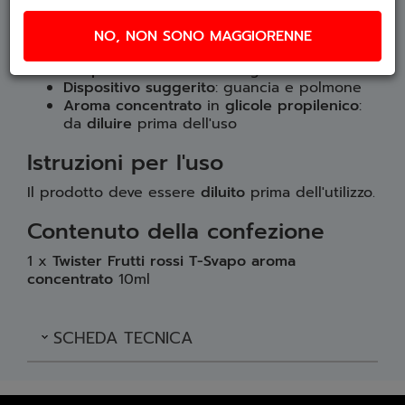
T-Svapo Twister Frutti rossi
NO, NON SONO MAGGIORENNE
Diluizione consigliata
: 13-18%
Tempi di maturazione
: 1-5 giorni
Dispositivo suggerito
: guancia e polmone
Aroma concentrato
in
glicole propilenico
:
da
diluire
prima dell'uso
Istruzioni per l'uso
Il prodotto deve essere
diluito
prima dell'utilizzo.
Contenuto della confezione
1 x
Twister Frutti rossi T-Svapo aroma
concentrato
10ml
SCHEDA TECNICA