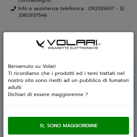
contrassegno
Info e assistenza telefonica : 092355657 -
3382937546
Scrivi una recensione
Invia ad un amico
Benvenuto su Volari
DESCRIZIONE
Ti ricordiamo che i prodotti ed i temi trattati nel
nostro sito sono rivolti ad un pubblico di fumatori
adulti.
Gusto: Frutti Rossi con Ghiaccio
Dichiari di essere maggiorenne ?
T-Svapo Twister Frutti Rossi
–
liquido
concentrato 10ml
per
sigaretta elettronica
-
Aroma Fruttato Fresco
Il
Twister Frutti Rossi
di
T-Svapo
è un
aroma
concentrato
da
10ml
che combina il gusto dei
frutti rossi con un effetto
ghiaccio
finale.