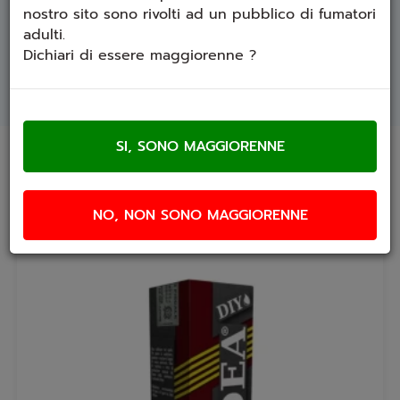
da diluire in base neutra / non utilizzare tal
nostro sito sono rivolti ad un pubblico di fumatori
quale
adulti.
Dichiari di essere maggiorenne ?
SCHEDA TECNICA
Prodotti che ti potrebbero interessare
NO, NON SONO MAGGIORENNE