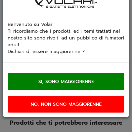
Specifiche
Diluizione consigliata:
10%
Benvenuto su Volari
Tempi di maturazione:
1-5 giorni
Ti ricordiamo che i prodotti ed i temi trattati nel
Dispositivo suggerito:
guancia e polmone
nostro sito sono rivolti ad un pubblico di fumatori
Base:
glicole propilenico (
non utilizzabile tal
adulti.
quale
)
Dichiari di essere maggiorenne ?
Istruzioni per l'uso
Il prodotto deve essere
diluito prima dell'utilizzo
.
Contenuto della confezione
1 x
Morris
Flavourage aroma concentrato
10ml
NO, NON SONO MAGGIORENNE
Prodotti che ti potrebbero interessare