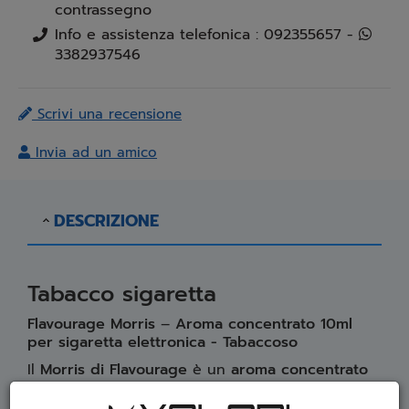
contrassegno
Info e assistenza telefonica : 092355657 -
3382937546
Scrivi una recensione
Invia ad un amico
DESCRIZIONE
Tabacco sigaretta
Flavourage Morris
–
Aroma concentrato 10ml
per sigaretta elettronica - Tabaccoso
Il
Morris di Flavourage
è un
aroma concentrato
da
10ml
, al gusto di
Tabacco sigaretta
tradizionale