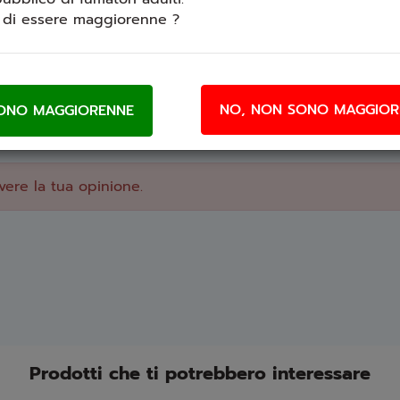
i di essere maggiorenne ?
ottenimento di 20 ml
l di VG con eventuale nicotina
NO, NON SONO MAGGIOR
vere la tua opinione.
Prodotti che ti potrebbero interessare