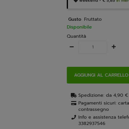
weekend -
€ 5,85
In men
Gusto
Fruttato
Disponibile
Quantità
AGGIUNGI AL CARRELLO
Spedizione: da 4,90 €
Pagamenti sicuri: carta
contrassegno
3382937546