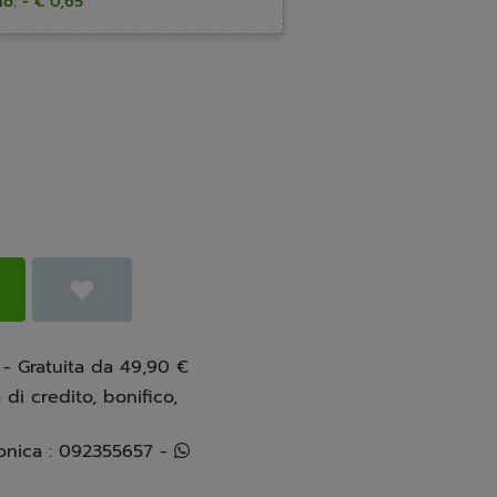
o: - € 0,65
 - Gratuita da 49,90 €
 di credito, bonifico,
Info e assistenza telefonica : 092355657 -