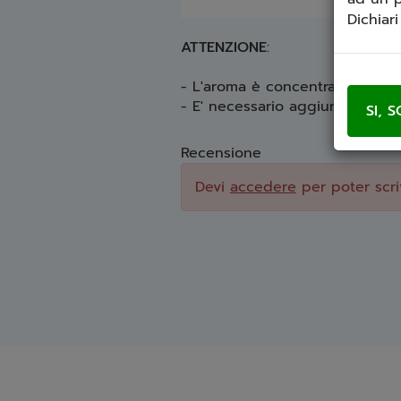
Dichiar
ATTENZIONE
:
- L'aroma è concentrato per l'
- E' necessario aggiungere 10m
Recensione
Devi
accedere
per poter scri