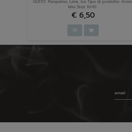
GUSTO: Pompelmo, Lime, Ice Tipo di prodotto: Arom
Mini Shot 10+10...
€ 6,50