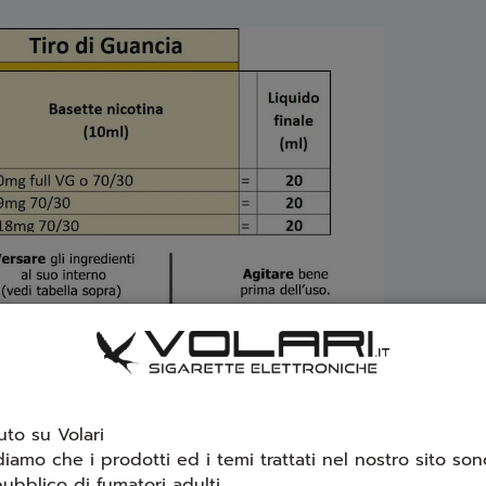
to su Volari
diamo che i prodotti ed i temi trattati nel nostro sito sono
ubblico di fumatori adulti.