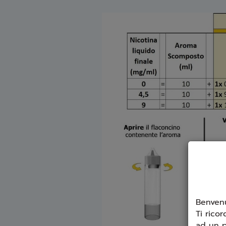
Benvenu
Ti ricor
ad un p