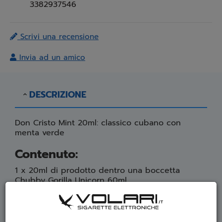
3382937546
Scrivi una recensione
Invia ad un amico
DESCRIZIONE
Don Cristo Mint 20ml: classico cubano con
menta verde
Contenuto:
1 x 20ml di prodotto dentro una boccetta
Chubby Gorilla Unicorn 60ml
Come realizzarlo:
Contiene un flacone Gorilla da 60ml contenete