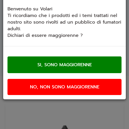
20ml di aroma, da non usare tale e quale. È
Benvenuto su Volari
obbligatorio aggiungere sempre una base
neutra da 10ml (ad esempio un nicobooster) e
Ti ricordiamo che i prodotti ed i temi trattati nel
30ml di base VG anche se si desidera un liquido
nostro sito sono rivolti ad un pubblico di fumatori
a zero di nicotina.
adulti.
Dichiari di essere maggiorenne ?
Attenzione, è un aroma concentrato. Non usare
tal quale.
SCHEDA TECNICA
Prodotti che ti potrebbero interessare
NO, NON SONO MAGGIORENNE