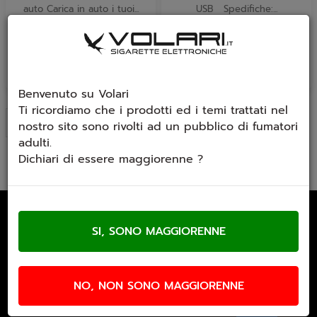
auto Carica in auto i tuoi...
USB Spedifiche:...
€ 1,00
€ 0,30
Benvenuto su Volari
Ti ricordiamo che i prodotti ed i temi trattati nel
Ultimi arrivi
nostro sito sono rivolti ad un pubblico di fumatori
adulti.
Dichiari di essere maggiorenne ?
Email Newsletter
Iscriviti gratuitamente alla nostra
newsletter
NO, NON SONO MAGGIORENNE