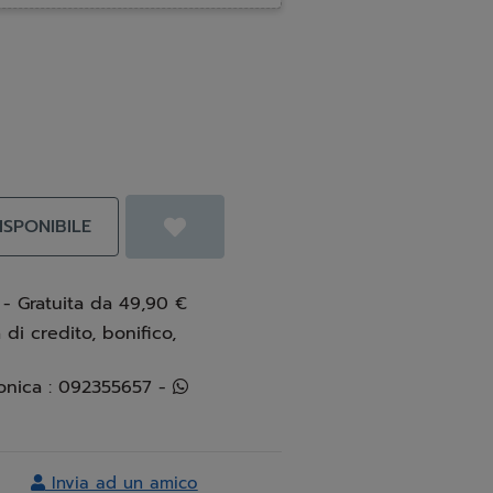
SPONIBILE
 - Gratuita da 49,90 €
 di credito, bonifico,
Info e assistenza telefonica : 092355657 -
Invia ad un amico