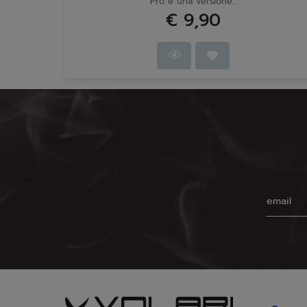
Pro è una versione...
€ 9,90