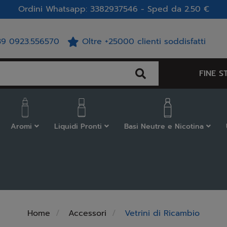
Ordini Whatsapp: 3382937546 - Sped da 2.50 €
39 0923.556570
Oltre +25000 clienti soddisfatti
FINE S
Aromi
Liquidi Pronti
Basi Neutre e Nicotina
Home
Accessori
Vetrini di Ricambio