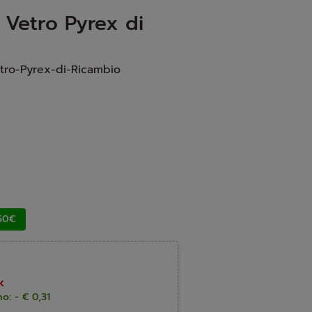
 Vetro Pyrex di
tro-Pyrex-di-Ricambio
50€
k
o: - € 0,31