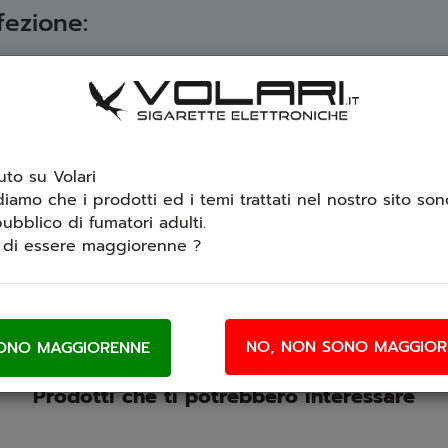
fezione:
to su Volari
vere la tua opinione.
diamo che i prodotti ed i temi trattati nel nostro sito sono
ubblico di fumatori adulti.
i di essere maggiorenne ?
NO, NON SONO MAGGIOR
Prodotti che ti potrebbero interessare