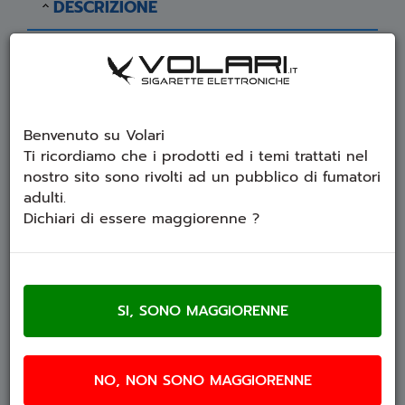
DESCRIZIONE
GeekVape DIY Tools Accessory Mini Kit
DIY Tools Accessory Mini Kit è dotato di 5 tipi di
strumenti fai da te, tra cui cacciavite a croce,
cacciavite diritto, cacciavite esagonale, pinze
Benvenuto su Volari
diagonali e pinze per coil.
Ti ricordiamo che i prodotti ed i temi trattati nel
nostro sito sono rivolti ad un pubblico di fumatori
Parametri:
adulti.
Dichiari di essere maggiorenne ?
Materiale: Acciaio inossidabile
Cacciavite a croce : 2.0mm, 2,4 millimetri
Cacciavite dritto : 2.0mm, 3,0 millimetri
Cacciavite esagonale : 1,5 millimetri
Viene fornito con
NO, NON SONO MAGGIORENNE